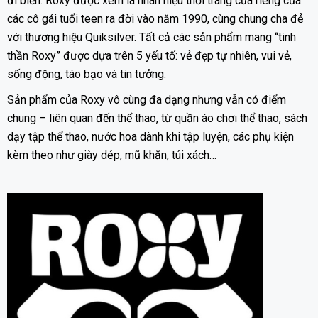
đi biển. Roxy được xem là nhãn hiệu thời trang của riêng của
các cô gái tuổi teen ra đời vào năm 1990, cùng chung cha đẻ
với thương hiệu Quiksilver. Tất cả các sản phẩm mang “tinh
thần Roxy” được dựa trên 5 yếu tố: vẻ đẹp tự nhiên, vui vẻ,
sống động, táo bạo và tin tưởng.
Sản phẩm của Roxy vô cùng đa dạng nhưng vẫn có điểm
chung – liên quan đến thể thao, từ quần áo chơi thể thao, sách
dạy tập thể thao, nước hoa dành khi tập luyện, các phụ kiện
kèm theo như giày dép, mũ khăn, túi xách…