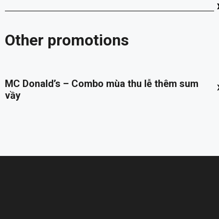
‹
Other promotions
‹
MC Donald’s – Combo mùa thu lễ thêm sum
vầy