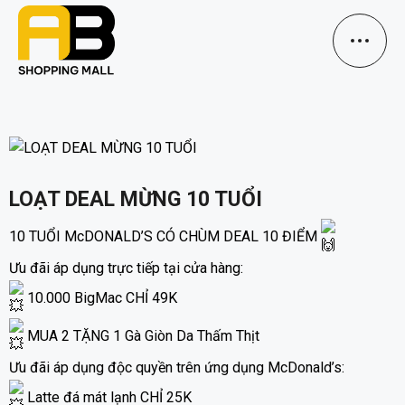
LOẠT DEAL MỪNG 10 TUỔI
10 TUỔI McDONALD’S CÓ CHÙM DEAL 10 ĐIỂM
Ưu đãi áp dụng trực tiếp tại cửa hàng:
10.000 BigMac CHỈ 49K
MUA 2 TẶNG 1 Gà Giòn Da Thấm Thịt
Ưu đãi áp dụng độc quyền trên ứng dụng McDonald’s:
Latte đá mát lạnh CHỈ 25K