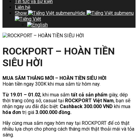
Tin tức và sự kiện
Liên hệ
Show
submenu
Hide
submenu
ROCKPORT – HOÀN TIỀN
SIÊU HỜI
MUA SẮM THÁNG MỚI – HOÀN TIỀN SIÊU HỜI
Hoàn tiền ngay 300K khi mua sắm từ hôm nay.
Từ 19.01 – 01.02
, khi mua sắm
tất cả sản phẩm
giày, dép
thời trang công sở, casual tại
ROCKPORT Việt Nam
, bạn sẽ
nhận ngay ưu đãi đặc biệt:
Cashback 300.000 VND
khi mua
hóa đơn
trị giá
3.000.000 đồng.
Hãy cùng mua sắm ngay hôm nay tại ROCKPORT để có thật
nhiều lựa chọn cho phong cách tháng mới thật thoải mái và tỏa
sáng.