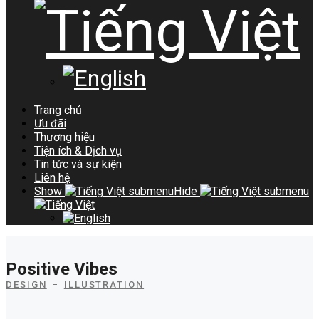
Trang chủ
Ưu đãi
Thương hiệu
Tiện ích & Dịch vụ
Tin tức và sự kiện
Liên hệ
Show
submenu
Hide
submenu
Positive Vibes
DESIGN
ILLUSTRATION