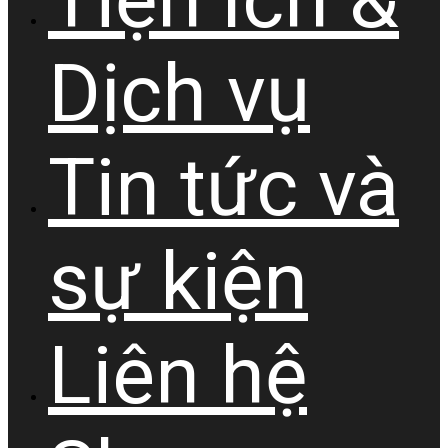
Tiện ích &
Dịch vụ
Tin tức và
sự kiện
Liên hệ