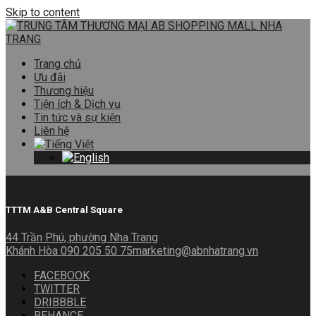
Skip to content
Trang chủ
Ưu đãi
Thương hiệu
Tiện ích & Dịch vụ
Tin tức và sự kiện
Liên hệ
TTTM A&B Central Square
44 Trần Phú, phường Nha Trang
Khánh Hòa
090 205 50 75
marketing@abnhatrang.vn
FACEBOOK
TWITTER
DRIBBBLE
BEHANCE