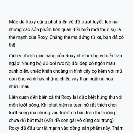
Mặc dù Roxy cũng phát triển về đồ trượt tuyết, leo núi
nhưng các sản phẩm liên quan đến biển mới thực sự là
thế mạnh của Roxy. Chẳng thế mà đứng từ xa, bạn đã có
thể
định vị được gian hàng của Roxy nhờ hương vị biển tràn
ngập: Những bộ đồ bơi rực rỡ, đôi dép xỏ ngón màu
xanh biển, chiếc khăn choàng in hình cây cọ kèm với mũ
cói rộng vành hay những chiếc váy thun ngắn in hoa
nhiều màu.
Liên quan đến biển cả thì Roxy lại đặc biệt hứng thú với
môn lướt sóng. Khi phát hiện ra teen nữ rất thích chơi
lướt sóng mà những ván trượt có bán trên thị trường
chưa đủ bắt mắt (vấn đề con gái vô cùng coi trọng),
Roxy đã đầu tư rất mạnh vào dòng sản phẩm này. Thậm