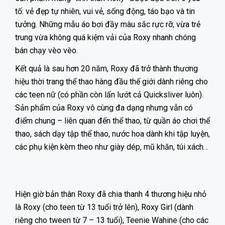
tố: vẻ đẹp tự nhiên, vui vẻ, sống động, táo bạo và tin
tưởng. Những mẫu áo bơi đầy màu sắc rực rỡ, vừa trẻ
trung vừa không quá kiệm vải của Roxy nhanh chóng
bán chạy vèo vèo.
Kết quả là sau hơn 20 năm, Roxy đã trở thành thương
hiệu thời trang thể thao hàng đầu thế giới dành riêng cho
các teen nữ (có phần còn lấn lướt cả Quicksliver luôn).
Sản phẩm của Roxy vô cùng đa dạng nhưng vẫn có
điểm chung – liên quan đến thể thao, từ quần áo chơi thể
thao, sách dạy tập thể thao, nước hoa dành khi tập luyện,
các phụ kiện kèm theo như giày dép, mũ khăn, túi xách…
Hiện giờ bản thân Roxy đã chia thanh 4 thương hiệu nhỏ
là Roxy (cho teen từ 13 tuổi trở lên), Roxy Girl (dành
riêng cho tween từ 7 – 13 tuổi), Teenie Wahine (cho các