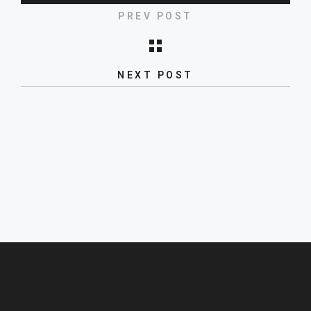
PREV POST
NEXT POST
Trung thu 2023 – Into the moonlight