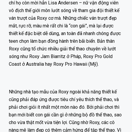
chí họ còn mời hẳn Lisa Andersen – nữ vận động viên
vô địch thế giới môn lướt sóng về tham gia đội thiết kế
ván trượt của Roxy cơ mà. Những chiếc ván trượt đẹp
mắt, rực rỡ, màu mè rất chi là “con gái”, mà lại được
thiết kế đặc biệt dễ dùng, an toàn đã nhanh chóng được
teen chọn làm bạn đồng hành trên bãi biển. Bản thân
Roxy cũng tổ chức nhiều giải thể thao chuyên về lướt
sóng như Roxy Jam Biarritz ở Pháp, Roxy Pro Gold
Coast ở Australia hay Roxy Pro Hawaii (Mỹ).
Những nhà tạo mẫu của Roxy ngoài khả năng thiết kế
cũng phải đáp ứng được tiêu chí yêu thích thể thao, và
phải chơi giỏi ít nhất một môn nào đó. Bởi phải chơi thì
bạn mới biết con gái cần gì ở những bộ đồ thể thao, sao
cho vừa thật mốt vừa tiện lợi. Cũng nhờ Roxy, các cô
nàng mê làm đẹp có thêm cảm hứng để tập thể thao. Vì