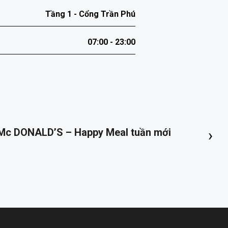
Tầng 1 - Cổng Trần Phú
07:00 - 23:00
Mc DONALD’S – Happy Meal tuần mới
GRAN
›
TRA