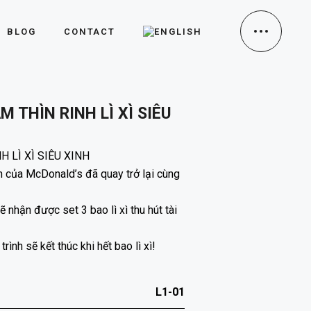
BLOG
CONTACT
 THÌN RINH LÌ XÌ SIÊU
 LÌ XÌ SIÊU XINH
n của McDonald’s đã quay trở lại cùng
 nhận được set 3 bao lì xì thu hút tài
ình sẽ kết thúc khi hết bao lì xì!
L1-01