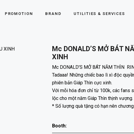
PROMOTION
BRAND
UTILITIES & SERVICES
Mc DONALD’S MỞ BÁT NĂM
XINH
Mc DONALD’S MỞ BÁT NĂM THÌN RINH
Tadaaa! Những chiếc bao lì xì độc quyề
phiên bản Giáp Thìn cực xinh.
Với mỗi hóa đơn chỉ từ 100k, các fans sẽ
lộc cho một năm Giáp Thìn thịnh vượng.
* Số lượng quà tặng có hạn nên chương tr
Booth: