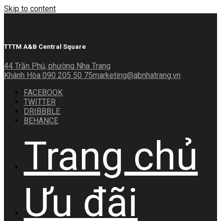
Skip to content
TTTM A&B Central Square
44 Trần Phú, phường Nha Trang
Khánh Hòa
090 205 50 75
marketing@abnhatrang.vn
FACEBOOK
TWITTER
DRIBBBLE
BEHANCE
Trang chủ
Ưu đãi