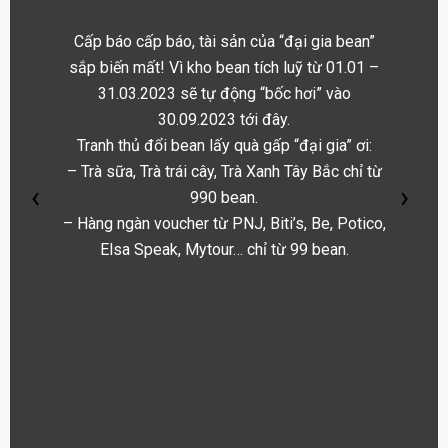
Bạn ơi k
31.03.20
Cấp báo cấp báo, tài sản của “đại gia bean”
 bean
Hàng ng
sắp biến mất! Vì kho bean tích luỹ từ 01.01 –
rước về:
31.03.2023 sẽ tự động “bốc hơi” vào
– Vouche
30.09.2023 tới đây.
ừ 290
– Bánh M
Tranh thủ đổi bean lấy quà gấp “đại gia” ơi:
bean.
– Trà sữa, Trà trái cây, Trà Xanh Tây Bắc chỉ từ
 chỉ từ
– Cà Phê
‹
›
990 bean.
700 bea
– Hàng ngàn voucher từ PNJ, Biti’s, Be, Potico,
, Trà
– Trà sữ
Elsa Speak, Mytour… chỉ từ 99 bean.
sữa Clou
sty đồng
– Hi-Te
giá 35K 
bean.
– Cà Phê
peak,
Cùng nhi
n.
Citigym,
Nhanh ta