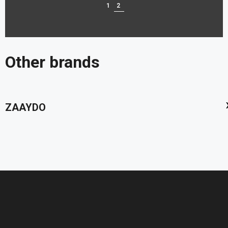
1
2
Other brands
‹
ZAAYDO