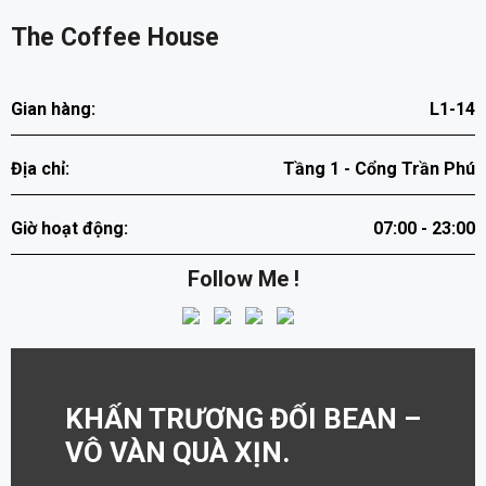
The Coffee House
Gian hàng:
L1-14
Địa chỉ:
Tầng 1 - Cổng Trần Phú
Giờ hoạt động:
07:00 - 23:00
Follow Me !
 QUÀ
KHẨN TRƯƠNG ĐỔI BEAN –
ĐỔI 
VÔ VÀN QUÀ XỊN.
TO