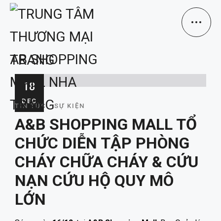
18
DEC
TIN TỨC - SỰ KIỆN
A&B SHOPPING MALL TỔ
CHỨC DIỄN TẬP PHÒNG
CHÁY CHỮA CHÁY & CỨU
NẠN CỨU HỘ QUY MÔ
LỚN