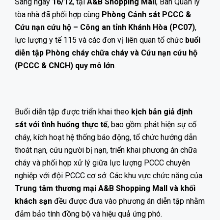
Sáng ngày
16/12
, tại
A&B
Shopping Mall
, Ban Quản lý
tòa nhà đã phối hợp cùng
Phòng Cảnh sát PCCC &
Cứu nạn cứu hộ – Công an tỉnh Khánh Hòa (PC07)
,
lực lượng y tế 115 và các đơn vị liên quan tổ chức
buổi
diễn tập Phòng cháy chữa cháy và Cứu nạn cứu hộ
(PCCC & CNCH) quy mô lớn
.
Buổi diễn tập được triển khai theo
kịch bản giả định
sát với tình huống thực tế
, bao gồm: phát hiện sự cố
cháy, kích hoạt hệ thống báo động, tổ chức hướng dẫn
thoát nạn, cứu người bị nạn, triển khai phương án chữa
cháy và phối hợp xử lý giữa lực lượng PCCC chuyên
nghiệp với đội PCCC cơ sở. Các khu vực chức năng của
Trung tâm thương mại A&B Shopping Mall và khối
khách sạn
đều được đưa vào phương án diễn tập nhằm
đảm bảo tính đồng bộ và hiệu quả ứng phó.