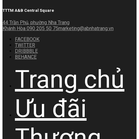
TTTM A&B Central Square
44 Trần Phú, phường Nha Trang
Khánh Hòa
090 205 50 75
marketing@abnhatrang.vn
FACEBOOK
TWITTER
DRIBBBLE
BEHANCE
Trang chủ
Ưu đãi
Thương